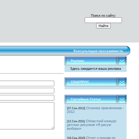
Поиск по сайту:
Консультация программиста
Реклама
Здесь ожидается ваша реклама
СОЦОПРОС
Случайные Статьи
Осеннее приключение -
[07.Сен.2012]
2012
Областной конкурс
[12.Сен.2011]
детских рисунков «Я рисую
выборы»
Отчет о походе по
[19.Сен.2010]