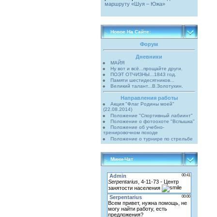
маршруту «Шуя – Южа»
Новое На Сайте:
Форум
Дневники
МАЙЯ
Ну вот и всё...прощайте други.
ПОЭТ ОТЧИЗНЫ...1843 год.
Памяти шестидесятников...
Великий талант...В.Золотухин.
Направления работы
Акция "Флаг Родины моей"
(22.08.2014)
Положение "Спортивный лабиинт"
Положение о фотоохоте "Вспышка"
Положение об учебно-
тренировочном походе
Положение о турнире по стрельбе
Мини-Чат