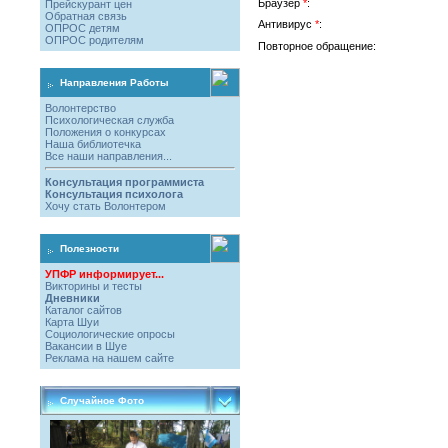
Браузер
*
:
Прейскурант цен
Обратная связь
Антивирус
*
:
ОПРОС детям
ОПРОС родителям
Повторное обращение:
Направления Работы
Волонтерство
Психологическая служба
Положения о конкурсах
Наша библиотечка
Все наши направления...
Консультация программиста
Консультация психолога
Хочу стать Волонтером
Полезности
УПФР информирует...
Викторины и тесты
Дневники
Каталог сайтов
Карта Шуи
Социологические опросы
Вакансии в Шуе
Реклама на нашем сайте
Случайное Фото