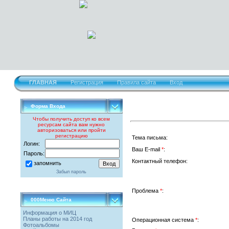
ГЛАВНАЯ
Регистрация
Правила сайта
Вход
Форма Входа
Чтобы получить доступ ко всем
ресурсам сайта вам нужно
авторизоваться или пройти
регистрацию
Тема письма:
Логин:
Ваш E-mail
*
:
Пароль:
Контактный телефон:
запомнить
Забыл пароль
Проблема
*
:
000Меню Сайта
Информация о МИЦ
Планы работы на 2014 год
Операционная система
*
:
Фотоальбомы