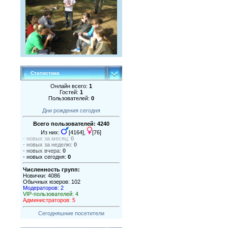
Статистика
Онлайн всего:
1
Гостей:
1
Пользователей:
0
Дни рождения сегодня
Всего пользователей: 4240
Из них:
[4164],
[76]
- новых за месяц:
0
- новых за неделю:
0
- новых вчера:
0
- новых сегодня:
0
Численность групп:
Новички: 4086
Обычных юзеров: 102
Модераторов: 2
VIP-пользователей: 4
Администраторов: 5
Сегодняшние посетители